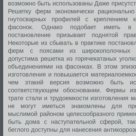
возможно быть использованы Даже присутст
Решетку ферм экономически рационально
гнутосварных профилей с креплением к
фасонок. Однако подобает иметь в 
постановление призывает поднятой прав
Некоторые из сбывать в практике постанов
ферм с поясами из широкополочных д
допустима решетка из горячекатаных угол
объединениями на фасонках. В этом эпизо
изготовления и повышается материалоемко
чем этакий версия возможно быть и
соответствующем обосновании. Фермы из
трате стали и трудоемкости изготовления 
не могут иметься знакомлены для про
мыслимой районом целесообразного примен
быть дома с наступательной сферой, та
беглого доступны для нанесения антикорро